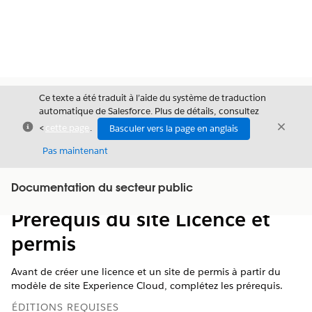
Ce texte a été traduit à l’aide du système de traduction
automatique de Salesforce. Plus de détails, consultez
Fermer
Ferme
<
cette page
.
Basculer vers la page en anglais
Fermer
Pas maintenant
Table des
Documentation du secteur public
Afficher la table des matières
matières
Prérequis du site Licence et
permis
Avant de créer une licence et un site de permis à partir du
modèle de site Experience Cloud, complétez les prérequis.
ÉDITIONS REQUISES