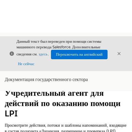
Данный текст был переведен при помощи системы
машинного перевода Salesforce. Дополнительные
Закрыть
Закры
сведения см.
здесь
.
Переключить на английский
Закрыт
Не сейчас
Документация государственного сектора
Содержание
Показать содержание
Учредительный агент для
действий по оказанию помощи
LPI
Просмотрите действия, потоки и шаблоны напоминаний, входящие
в состав подагента «Лицензия, разрешение и проверка» (LPI).