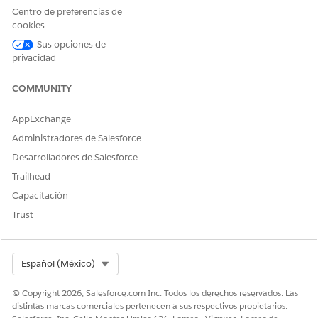
gestionan aplicaciones de análisis en Public Sector.
Centro de preferencias de
cookies
Sus opciones de
privacidad
¿RESOLVIÓ ESTE ARTÍCULO SU PROBLEMA?
¡Háganos saber cómo podemos mejorar!
COMMUNITY
Sí
No
AppExchange
Administradores de Salesforce
Desarrolladores de Salesforce
Trailhead
Capacitación
Trust
Select Org
Español (México)
© Copyright 2026, Salesforce.com Inc. Todos los derechos reservados. Las
distintas marcas comerciales pertenecen a sus respectivos propietarios.