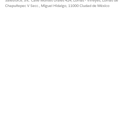
Salesforce, Inc. Calle Montes Urales 424, Lomas - Virreyes, Lomas de
Chapultepec V Secc., Miguel Hidalgo, 11000 Ciudad de México