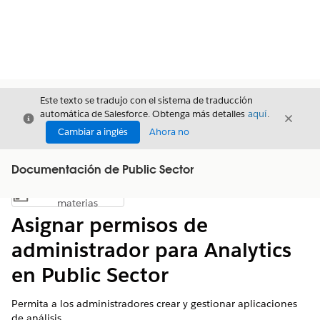
Este texto se tradujo con el sistema de traducción
automática de Salesforce. Obtenga más detalles
aquí
.
Cerrar
Cerrar
Cerrar
Cambiar a inglés
Ahora no
Documentación de Public Sector
Índice de
Mostrar índice de materias
materias
Asignar permisos de
administrador para Analytics
en Public Sector
Permita a los administradores crear y gestionar aplicaciones
de análisis.