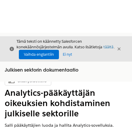
Tämä teksti on käännetty Salesforcen
konekäännösjärjestelmän avulla. Katso lisätietoja
täältä
.
Sulje
Sulje
Sulje
Vaihda englantiin
Ei nyt
Julkisen sektorin dokumentaatio
Sisällysluettelo
Näytä sisällysluettelo
Analytics-pääkäyttäjän
oikeuksien kohdistaminen
julkiselle sektorille
Salli pääkäyttäjien luoda ja hallita Analytics-sovelluksia.