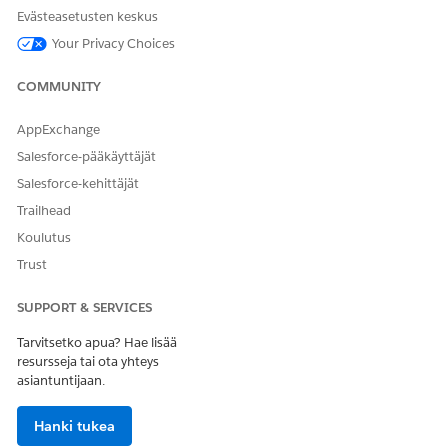
Evästeasetusten keskus
Your Privacy Choices
RATKAISIKO TÄMÄ ARTIKKELI ONGELMASI?
COMMUNITY
Anna palautetta, jotta voimme kehittyä!
Kyllä
Ei
AppExchange
Salesforce-pääkäyttäjät
Salesforce-kehittäjät
Trailhead
Koulutus
Trust
SUPPORT & SERVICES
Tarvitsetko apua? Hae lisää
resursseja tai ota yhteys
asiantuntijaan.
Hanki tukea