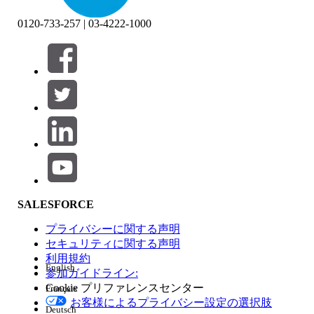
0120-733-257 | 03-4222-1000
絞り込み条件 (0)
絞り込み条件を選択
追加
製品エリア
SALESFORCE
機能の影響
プライバシーに関する声明
セキュリティに関する声明
利用規約
English
参加ガイドライン:
Cookie プリファレンスセンター
Français
エディション
お客様によるプライバシー設定の選択肢
Deutsch