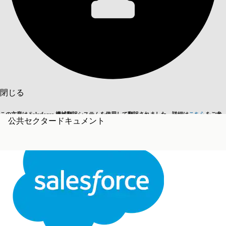
目次を表示
目次
検索
閉じる
この文章は Salesforce 機械翻訳システムを使用して翻訳されました。詳細は
こちら
をご参
公共セクタードキュメント
英語に切り替える
今はしません
照ください。
閉じる
閉じる