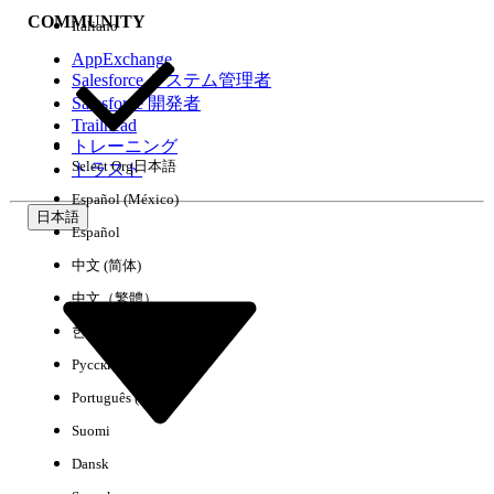
COMMUNITY
Italiano
AppExchange
Salesforce システム管理者
Salesforce 開発者
環境
Trailhead
トレーニング
Select Org
日本語
トラスト
Español (México)
日本語
Español
すべてクリア
完了
中文 (简体)
中文（繁體）
한국어
Русский
Português (Brasil)
Suomi
Dansk