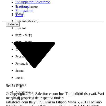
Sviluppatori Salesforce
Trailhead
Select Org
Italiano
Esperienza
Formazione
日本語
Trust
Español (México)
Italiano
Español
Cancella tutto
Chiudi
中文（简体）
中文（繁體）
한국어
Русский
Português (Brasil)
Suomi
Dansk
Svenska
Select Org
Nederlands
© Copyright 2026, Salesforce.com Inc. Tutti i diritti riservati. Vari
marchi di proprietà dei rispettivi titolari.
Norsk
salesforce.com Italy S.r.l., Piazza Filippo Meda 5, 20121 Milano
Nessun risultato