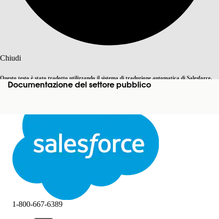
Cerca
Chiudi
Questo testo è stato tradotto utilizzando il sistema di traduzione automatica di Salesforce.
Documentazione del settore pubblico
Passa all'inglese
Non ora
Ulteriori dettagli sono disponibili
qui
.
Chiudi
Chiudi
1-800-667-6389