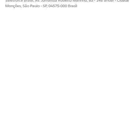
Salesforce Brasil, Av. Jornalista Roberto Marinho, 85 - 14º andar - Cidade
Monções, São Paulo - SP, 04575-000 Brasil