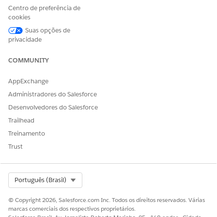
Centro de preferência de
cookies
Suas opções de
ESTE ARTIGO RESOLVEU SEU PROBLEMA?
privacidade
Diga-nos para podermos melhorar!
COMMUNITY
Sim
Não
AppExchange
Administradores do Salesforce
Desenvolvedores do Salesforce
Trailhead
Treinamento
Trust
Select Org
Português (Brasil)
© Copyright 2026, Salesforce.com Inc. Todos os direitos reservados. Várias
marcas comerciais dos respectivos proprietários.