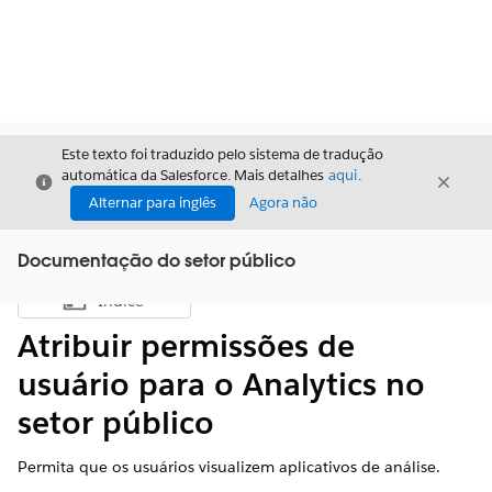
Este texto foi traduzido pelo sistema de tradução
automática da Salesforce. Mais detalhes
aqui
.
Fechar
Fecha
Fechar
Alternar para inglês
Agora não
Documentação do setor público
Índice
Mostrar índice
Atribuir permissões de
usuário para o Analytics no
setor público
Permita que os usuários visualizem aplicativos de análise.