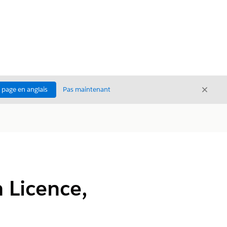
Ferme
a page en anglais
Pas maintenant
Fermer
n Licence,