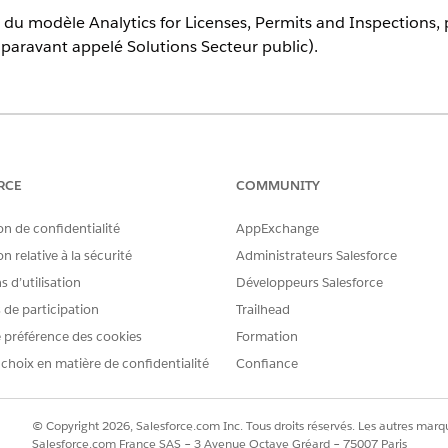
 du modèle Analytics for Licenses, Permits and Inspections, 
auparavant appelé Solutions Secteur public).
prises en charge.
AUTORISATIONS UTILISATEUR REQUISES
RCE
COMMUNITY
'application Analytics for Licenses,
Administrateur CRM Analytic
on de confidentialité
AppExchange
Public Sector
n relative à la sécurité
Administrateurs Salesforce
tics for Licenses, Permits and
Utilisateur de CRM Analytics
 d’utilisation
Développeurs Salesforce
Public Sector
s de participation
Trailhead
z sur
Créer
, puis sélectionnez
Application
.
 préférence des cookies
Formation
tics for Licenses, Permits and Inspections
, puis cliquez sur
Continu
 choix en matière de confidentialité
Confiance
s cliquez sur
Continuer
.
utiliser les paramètres d'une application existante, faites une séle
contrôle de compatibilité des données de votre organisation Salesf
© Copyright 2026, Salesforce.com Inc. Tous droits réservés. Les autres marqu
é identifie des problèmes, suivez les instructions du message d'erre
Salesforce.com France SAS – 3 Avenue Octave Gréard – 75007 Paris