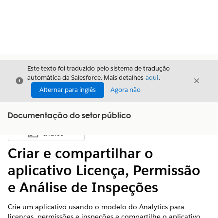
Este texto foi traduzido pelo sistema de tradução
automática da Salesforce. Mais detalhes
aqui
.
Fechar
Fecha
Fechar
Alternar para inglês
Agora não
Documentação do setor público
Índice
Mostrar índice
Criar e compartilhar o
aplicativo Licença, Permissão
e Análise de Inspeções
Crie um aplicativo usando o modelo do Analytics para
licenças, permissões e inspeções e compartilhe o aplicativo