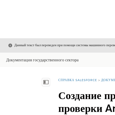
Закрыть
Данный текст был переведен при помощи системы машинного перево
Документация государственного сектора
СПРАВКА SALESFORCE
ДОКУМ
Вы находитесь здесь:
Показать содержание
Создание п
проверки An