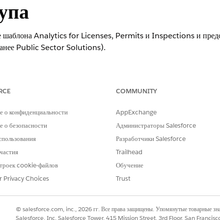
упа
 шаблона Analytics for Licenses, Permits и Inspections и пре
анее Public Sector Solutions).
 продуктов
.
RCE
COMMUNITY
е о конфиденциальности
AppExchange
НЕОБХОДИМЫЕ ПОЛНОМОЧИЯ ПОЛЬЗОВАТЕЛЯ
 о безопасности
Администраторы Salesforce
щего доступа и просмотра приложения
Администратор CRM Analytics
ons and Inspections:
Sector
спользования
Разработчики Salesforce
частия
Trailhead
ics for Licenses, Permits and
Пользователь CRM Analytics P
Sector
троек cookie-файлов
Обучение
r Privacy Choices
Trust
оздать
», а потом выберите «
Приложение
».
or Licenses, Permits and Inspections
» и нажмите кнопку «
Продолжить
тельного просмотра и нажмите кнопку «
Продолжить
».
© salesforce.com, inc., 2026 гг. Все права защищены. Упомянутые товарные з
 использовать параметры из существующего приложения, выберите нужн
Salesforce, Inc. Salesforce Tower, 415 Mission Street, 3rd Floor, San Francis