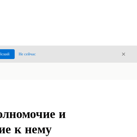
Закры
йский
Не сейчас
Закрыт
олномочие и
ие к нему