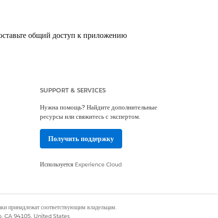
доставьте общий доступ к приложению
SUPPORT & SERVICES
Нужна помощь? Найдите дополнительные
ресурсы или свяжитесь с экспертом.
 Plus И администратор TCRM для Public
Получить поддержку
lus И TCRM для пользователя Public
Используется
Experience Cloud
».
наки принадлежат соответствующим владельцам.
ое приложение и нажмите кнопку
co, CA 94105, United States