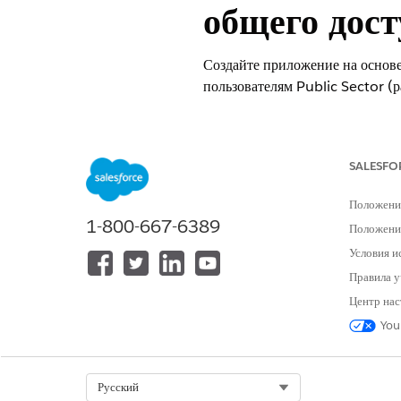
общего дост
Создайте приложение на основе
пользователям Public Sector (р
ТРЕБУЕМЫЕ ВЕРСИИ
Просмотр поддерживаемых версий
SALESFO
Положени
1-800-667-6389
Положение
Для создания, предоставления об
Analytics for Licenses, Permissi
Условия и
Правила у
Для просмотра приложения Analyt
Inspections:
Центр нас
You
В Analytics Studio нажмите «
С
Выберите шаблон «
Analytics f
Просмотрите страницу предвари
Select Org
Русский
Чтобы создать приложение или