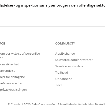
lladelses- og inspektionsanalyser bruger i den offentlige sekto
oner
.
st en registrering i et af disse objekter.
RCE
COMMUNITY
 om beskyttelse af personlige
AppExchange
er
Salesforce-administratorer
yr
 om sikkerhed
Salesforce-udviklere
r anvendelse
Trailhead
mindst en registrering i mindst et af disse objekter, får du en
njer for deltagelse
Uddannelse
ts og Inspections-appen. Følg instruktionerne i meddelelsen 
ræferencecenter
Tillid
ette appen.
privacybeslissingen
© Copyright 2026, Salesforce.com Inc. Alle rettigheder forbeholdes. Forskell