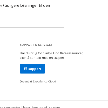
r (tidligere Løsninger til den
SUPPORT & SERVICES
Har du brug for hjælp? Find flere ressourcer,
eller få kontakt med en ekspert.
Få support
 fejl, når du forsøger at oprette
Drevet af
Experience Cloud
for at tilføje påkrævede data, og
ige varemærker tilhører deres respektive ejere.