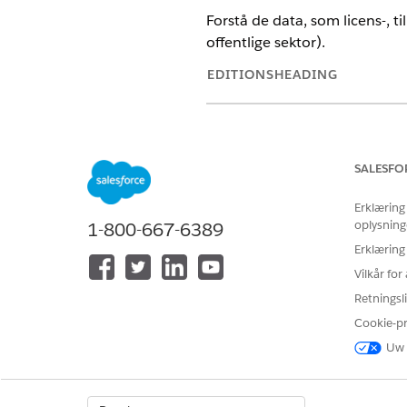
Forstå de data, som licens-, ti
offentlige sektor).
EDITIONSHEADING
Vis understøttede produktversi
Din organisation skal have mind
SALESFO
Ansøgning om erhvervslicens
Individuel ansøgning
Erklæring
oplysning
1-800-667-6389
Offentlig klage
Regulerende transaktionsgeb
Erklæring
Besøg
Vilkår fo
Hvis din organisation ikke har 
Retningsli
Analytics for Licensing, Permi
Cookie-p
forsøg derefter igen at til opr
Uw 