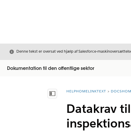
Luk
Denne tekst er oversat ved hjælp af Salesforce-maskinoversættelse
Dokumentation til den offentlige sektor
HELPHOMELINKTEXT
DOCSHOM
breadcrumbDescription
Vis indholdsfortegnelse
Datakrav til
inspektions