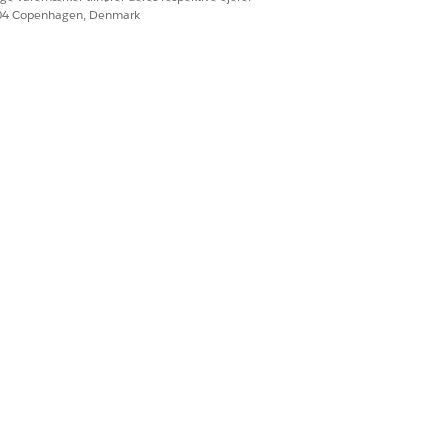
604 Copenhagen, Denmark
Ja
Nej