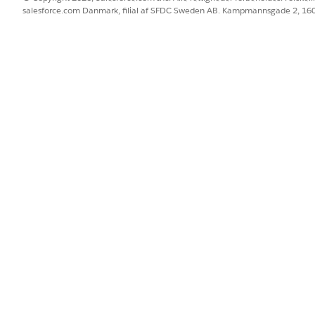
BLEM?
salesforce.com Danmark, filial af SFDC Sweden AB. Kampmannsgade 2, 1
 os!