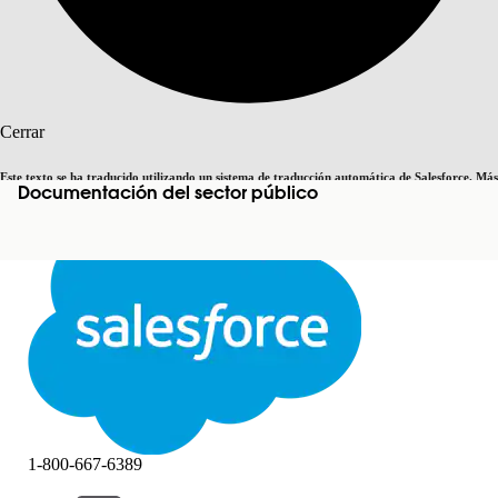
Buscar
Cerrar
Este texto se ha traducido utilizando un sistema de traducción automática de Salesforce. Más
Documentación del sector público
Cambiar a inglés
Ahora no
información
aquí
.
Cerrar
Cerrar
1-800-667-6389