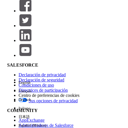
Filtros (0)
SELECCIONAR FILTROS
Agregar
Área de productos
Repercusión de función
SALESFORCE
Declaración de privacidad
Declaración de seguridad
English
Condiciones de uso
Directrices de participación
Français
Centro de preferencias de cookies
Deutsch
Sus opciones de privacidad
Edición
Italiano
COMMUNITY
日本語
AppExchange
Administradores de Salesforce
Español (México)