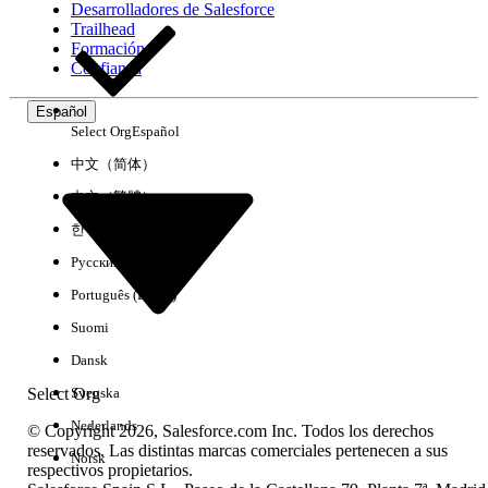
Desarrolladores de Salesforce
Trailhead
Experiencia
Formación
Confianza
Español
Select Org
Español
Borrar todo
Listo
中文（简体）
中文（繁體）
한국어
Русский
Português (Brasil)
Suomi
Dansk
Select Org
Svenska
Nederlands
© Copyright 2026, Salesforce.com Inc. Todos los derechos
reservados. Las distintas marcas comerciales pertenecen a sus
Norsk
respectivos propietarios.
No hay resultados