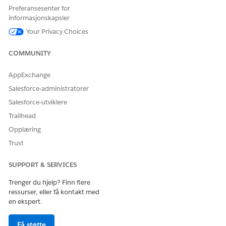
HJALP DENNE ARTIKKELEN MED Å LØSE PROBLEMET DITT?
Preferansesenter for
informasjonskapsler
La oss få vite det slik at vi kan forbedre!
Your Privacy Choices
Ja
Nei
COMMUNITY
AppExchange
Salesforce-administratorer
Salesforce-utviklere
Trailhead
Opplæring
Trust
SUPPORT & SERVICES
Trenger du hjelp? Finn flere
ressurser, eller få kontakt med
en ekspert.
Få støtte