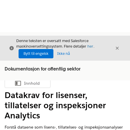
Denne teksten er oversatt med Salesforce
maskinoversettingssystem. Flere detaljer
her
.
Avslutt
Avslut
Avslutt
Bytt til engelsk
Ikke nå
Dokumentasjon for offentlig sektor
Innhold
Vis innholdsfortegnelse
Datakrav for lisenser,
tillatelser og inspeksjoner
Analytics
Forstå dataene som lisens-, tillatelses- og inspeksjonsanalyser