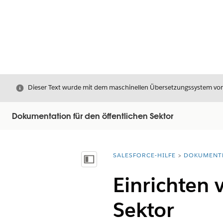
Schließen
Dieser Text wurde mit dem maschinellen Übersetzungssystem von S
Dokumentation für den öffentlichen Sektor
SALESFORCE-HILFE
DOKUMENT
Sie befinden sich hier:
Inhalt anzeigen
Einrichten 
Sektor