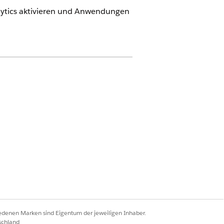
lytics aktivieren und Anwendungen
er installieren.
n im öffentlichen Sektor (ehemals
iedenen Marken sind Eigentum der jeweiligen Inhaber.
schland