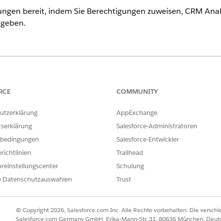
dungen bereit, indem Sie Berechtigungen zuweisen, CRM Ana
igeben.
-Editionen
an.
, um die Analysen im öffentlichen Sektor einzurichten.
RCE
COMMUNITY
rechtigungen für Analytics im öffentlichen Sektor
atoren, Analyseanwendungen zu erstellen und zu verwalten.
utzerklärung
AppExchange
tserklärung
Salesforce-Administratoren
igungen für Analytics im öffentlichen Sektor
n, Analyseanwendungen anzuzeigen.
bedingungen
Salesforce-Entwickler
richtlinien
Trailhead
ffentlichen Sektor
in Ihrer Organisation, bevor Sie eine Analyseanwendung erstellen od
reinstellungscenter
Schulung
e Datenschutzauswahlen
Trust
z-, Berechtigungs- und Inspektionsanalysen
n vertraut, die von Lizenz-, Genehmigungs- und Inspektionsanalyse
n Sektor) verwendet werden.
© Copyright 2026, Salesforce.com Inc. Alle Rechte vorbehalten. Die versch
Salesforce.com Germany GmbH, Erika-Mann-Str. 31, 80636 München, Deut
tics zur Produktivität von Sachbearbeitern