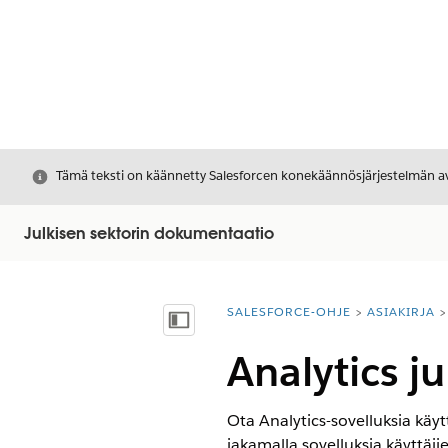
Sulje
Tämä teksti on käännetty Salesforcen konekäännösjärjestelmän avu
Julkisen sektorin dokumentaatio
SALESFORCE-OHJE
ASIAKIRJA
Olet tässä:
Näytä sisällysluettelo
Analytics j
Ota Analytics-sovelluksia käy
jakamalla sovelluksia käyttäji