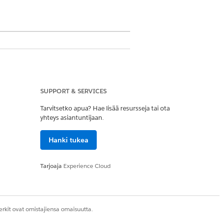
SUPPORT & SERVICES
Tarvitsetko apua? Hae lisää resursseja tai ota
yhteys asiantuntijaan.
Hanki tukea
Tarjoaja
Experience Cloud
iemmin julkisessa sektorissa).
sasi (aiemmin Public Sector -ratkaisut).
rkit ovat omistajiensa omaisuutta.
sa