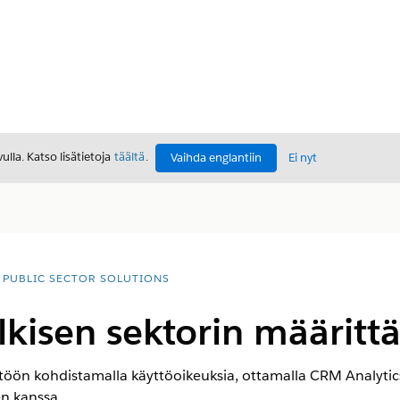
lla. Katso lisätietoja
täältä
.
Vaihda englantiin
Ei nyt
PUBLIC SECTOR SOLUTIONS
ulkisen sektorin määrit
ttöön kohdistamalla käyttöoikeuksia, ottamalla CRM Analytic
en kanssa.