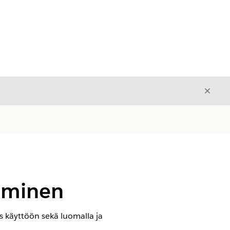
Sulje
Sulje
täminen
s käyttöön sekä luomalla ja