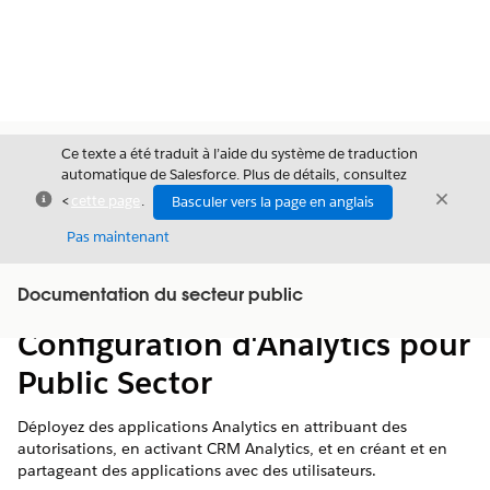
Ce texte a été traduit à l’aide du système de traduction
automatique de Salesforce. Plus de détails, consultez
Fermer
Ferme
<
cette page
.
Basculer vers la page en anglais
Fermer
Pas maintenant
Table des
Documentation du secteur public
Afficher la table des matières
matières
Configuration d'Analytics pour
Public Sector
Déployez des applications Analytics en attribuant des
autorisations, en activant CRM Analytics, et en créant et en
partageant des applications avec des utilisateurs.