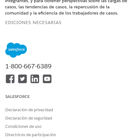
integrantes, y para obtener perspectivas sobre las cargas de
casos, las tendencias de casos, la repercusión de la
comunidad y la eficiencia de los trabajadores de casos.
EDICIONES NECESARIAS
Ver ediciones de
productos compatibles.
1-800-667-6389
Public Sector Solutions es ahora Agentforce Public
NOTA
Sector. Es posible que vea referencias a Soluciones de
Public Sector en aplicaciones y documentación de
Salesforce.
SALESFORCE
Declaración de privacidad
Public Sector proporciona estas aplicaciones de CRM
Analytics.
Declaración de seguridad
Condiciones de uso
Análisis para licencias, permisos e inspecciones
Directrices de participación