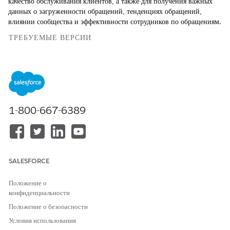
качество обслуживания клиентов, а также для получения важных
данных о загруженности обращений, тенденциях обращений,
влиянии сообщества и эффективности сотрудников по обращениям.
ТРЕБУЕМЫЕ ВЕРСИИ
Просмотр поддерживаемых версий продуктов
.
1-800-667-6389
Public Sector Solutions теперь является
ПРИМЕЧАНИЕ
Agentforce Public Sector. Приложения и документация
Salesforce могут содержать ссылки на решения Public Sector.
SALESFORCE
Public Sector предоставляет следующие приложения CRM
Положение о
Analytics.
конфиденциальности
Analytics for Licensions, Permits and Inspections
Положение о безопасности
Условия использования
Приложение Analytics for Licensations, Permissions and