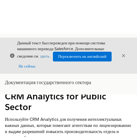
Данный текст был переведен при помощи системы
машинного перевода Salesforce. Дополнительные
Закрыть
Закры
сведения см.
здесь
.
Переключить на английский
Закрыт
Не сейчас
Документация государственного сектора
Содержание
Показать содержание
CRM Analytics for Public
Sector
Используйте CRM Analytics для получения интеллектуальных
важных данных, которые помогают агентствам по лицензированию
и выдаче разрешений повысить производительность отдела и