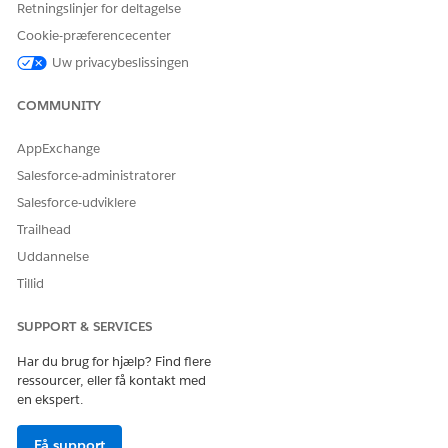
Retningslinjer for deltagelse
Klik på
, og vælg derefter
Rediger side
.
Cookie-præferencecenter
Fra listen over standardkomponenter skal du trække
CRM
Uw privacybeslissingen
Analytics-dashboard
til sidelærredet.
Brug rullelisten Dashboard til at vælge dashboardet
COMMUNITY
Kontoindsigter.
Angiv komponentens attributter. Angiv:
AppExchange
Salesforce-administratorer
{"datasets":{"Account":[{"fields":["Id"],"filter"
Salesforce-udviklere
Gem dine ændringer, og afslut Lightning App-konstruktør.
Trailhead
Uddannelse
RELATED INFORMATION HTML
Tillid
Integrer dashboards på Lightning-sider
SUPPORT & SERVICES
Har du brug for hjælp? Find flere
ressourcer, eller få kontakt med
LØSTE DENNE ARTIKEL DIT PROBLEM?
en ekspert.
Giv os besked, så vi kan forbedre os!
Ja
Nej
Få support