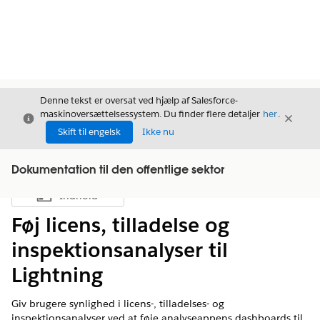
Denne tekst er oversat ved hjælp af Salesforce-
maskinoversættelsessystem. Du finder flere detaljer
her
.
Luk
Luk
Luk
Skift til engelsk
Ikke nu
Dokumentation til den offentlige sektor
Indhold
Vis indholdsfortegnelse
Føj licens, tilladelse og
inspektionsanalyser til
Lightning
Giv brugere synlighed i licens-, tilladelses- og
inspektionsanalyser ved at føje analyseappens dashboards til