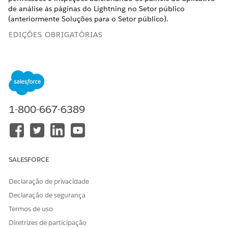
de análise às páginas do Lightning no Setor público
(anteriormente Soluções para o Setor público).
EDIÇÕES OBRIGATÓRIAS
Exibir edições de produto com suporte
.
PERMISSÕES DO USUÁRIO NECESSÁRIAS
Para visualizar páginas no
Visualizar configuração
1-800-667-6389
Criador de aplicativo
Lightning:
Para criar e salvar páginas
Personalizar aplicativo
no Criador de aplicativo
Lightning:
SALESFORCE
Você pode adicionar qualquer painel do CRM Analytics a
Declaração de privacidade
qualquer página do Lightning no Setor público. Veja como
Declaração de segurança
adicionar o painel de licença, permissão e inspeções de
Insights de conta à sua página inicial.
Termos de uso
Diretrizes de participação
Em um aplicativo Setor público, clique no menu de