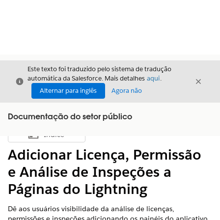
Este texto foi traduzido pelo sistema de tradução
automática da Salesforce. Mais detalhes
aqui
.
Fechar
Fecha
Fechar
Alternar para inglês
Agora não
Documentação do setor público
Índice
Mostrar índice
Adicionar Licença, Permissão
e Análise de Inspeções a
Páginas do Lightning
Dê aos usuários visibilidade da análise de licenças,
permissões e inspeções adicionando os painéis do aplicativo