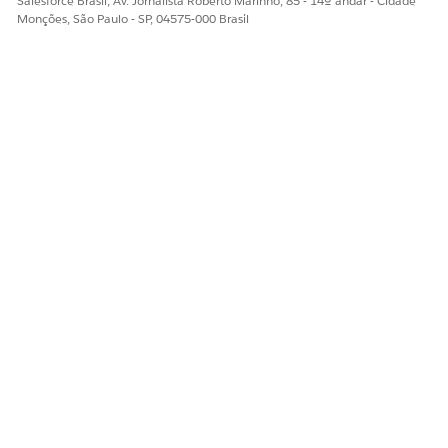
Salesforce Brasil, Av. Jornalista Roberto Marinho, 85 - 14º andar - Cidade
Monções, São Paulo - SP, 04575-000 Brasil
Sim
Não