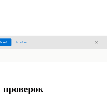
Закры
йский
Не сейчас
Закрыт
 проверок