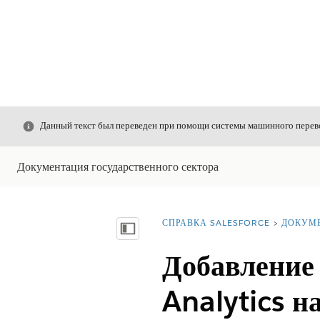
Закрыть
Данный текст был переведен при помощи системы машинного перево
Документация государственного сектора
СПРАВКА SALESFORCE
ДОКУМ
Вы находитесь здесь:
Показать содержание
Добавление
Analytics н