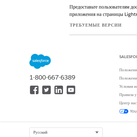
Предоставьте пользователям до
приложения на страницы Lightni
ТРЕБУЕМЫЕ ВЕРСИИ
Просмотр поддерживаемых версий
SALESFO
Для просмотра страниц в констру
Положени
1-800-667-6389
Для создания и сохранения стран
Положение
Lightning:
Условия и
Панель мониторинга CRM Analyt
Правила у
лицензии, разрешения и панел
Центр нас
You
В приложении Public Sector н
Нажмите «
», а потом выбер
Из списка стандартных компон
Select Org
Русский
Используйте раскрывающийся с