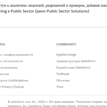
ступ к аналитике лицензий, разрешений и проверок, добавив па
ng в Public Sector (ранее Public Sector Solutions).
 продуктов
.
НЕОБХОДИМЫЕ ПОЛНОМОЧИЯ ПОЛЬЗОВАТЕЛЯ
RCE
COMMUNITY
кторе приложений Lightning:
Просмотр настройки и конфиг
е о конфиденциальности
AppExchange
иц в конструкторе приложений
Настройка приложения
 о безопасности
Администраторы Salesforce
спользования
Разработчики Salesforce
ics можно добавить на любую страницу Lightning в Public Sec
частия
Trailhead
и мониторинга «Важные данные об организациях» на начальную 
троек cookie-файлов
Обучение
r Privacy Choices
Trust
ажмите на меню навигации приложения и выберите «
Начальная страни
ите «
Редактировать страницу
».
ентов перетащите
Панель мониторинга CRM Analytics
на холст страниц
© salesforce.com, inc., 2026 гг. Все права защищены. Упомянутые товарные з
писок «Панель мониторинга» для выбора панели мониторинга «Важные д
Salesforce, Inc. Salesforce Tower, 415 Mission Street, 3rd Floor, San Francis