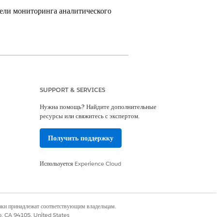
нели мониторинга аналитического
SUPPORT & SERVICES
урации
Нужна помощь? Найдите дополнительные
ресурсы или свяжитесь с экспертом.
Получить поддержку
tor. Ниже указан способ добавления
страницу.
Используется
Experience Cloud
ца
».
ы.
наки принадлежат соответствующим владельцам.
анные об организациях».
co, CA 94105, United States