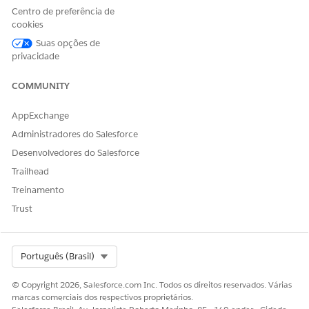
Diga-nos para podermos melhorar!
Centro de preferência de
cookies
Sim
Não
Suas opções de
privacidade
COMMUNITY
AppExchange
Administradores do Salesforce
Desenvolvedores do Salesforce
Trailhead
Treinamento
Trust
Select Org
Português (Brasil)
© Copyright 2026, Salesforce.com Inc. Todos os direitos reservados. Várias
marcas comerciais dos respectivos proprietários.