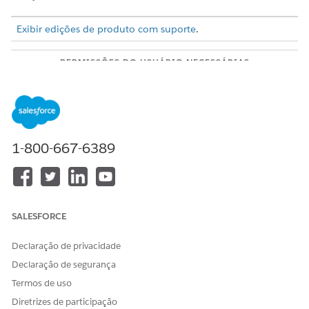
Exibir edições de produto com suporte
.
PERMISSÕES DO USUÁRIO NECESSÁRIAS
Para habilitar o Analytics
Administrador do CRM
Studio:
Analytics Plus E
Administrador do TCRM
para o setor público
1-800-667-6389
Em Configuração, na caixa Busca rápida, insira
e, em Análise, selecione
Configurações de recurso
Introdução
.
Se você visualizar o botão Iniciar o CRM Analytics, o
Analytics Studio já estará habilitado na sua organização.
SALESFORCE
Caso contrário, ative-o.
Clique em
Habilitar o CRM Analytics
.
Declaração de privacidade
Declaração de segurança
Termos de uso
ESTE ARTIGO RESOLVEU SEU PROBLEMA?
Diretrizes de participação