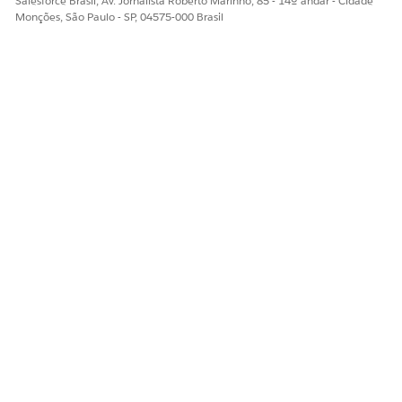
Salesforce Brasil, Av. Jornalista Roberto Marinho, 85 - 14º andar - Cidade
Monções, São Paulo - SP, 04575-000 Brasil