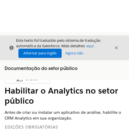
Este texto foi traduzido pelo sistema de tradução
automática da Salesforce. Mais detalhes
aqui
.
Fechar
Fecha
Fechar
Alternar para inglês
Agora não
Documentação do setor público
Índice
Mostrar índice
Habilitar o Analytics no setor
público
Antes de criar ou instalar um aplicativo de análise, habilite o
CRM Analytics em sua organização.
EDIÇÕES OBRIGATÓRIAS