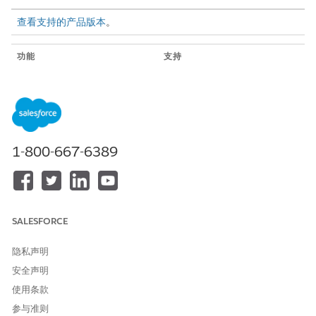
查看支持的产品版本
。
功能
支持
数据源
Salesforce 和外部数据
对象支持
标准和自定义对象
数据量
使用 CRM Analytics Plus 许可
证时 100 亿行
1-800-667-6389
自定义现有仪表板
是
创建仪表板
是
SALESFORCE
自定义现有数据集
是
创建数据集
是
隐私声明
安全声明
创建自定义 CRM Analytics 应
是
用程序
使用条款
参与准则
支持 Einstein Discovery 和
是