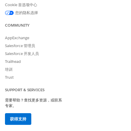
Experience Cloud 集成
Cookie 首选项中心
您的隐私选择
支持批量操作和 Apex 步骤
是
支持 Sales Cloud Einstein AI
否
COMMUNITY
功能
AppExchange
支持 Salesforce Inbox
否
Salesforce 管理员
Einstein 预测生成器
是
Salesforce 开发人员
Trailhead
报表中的 Einstein Discovery
是
培训
CRM Analytics 平台
是
Trust
快速启动模板
是
SUPPORT & SERVICES
需要帮助？查找更多资源，或联系
专家。
本文章是否解决您的问题？
请与我们共享您的想法，以便我们进行改进！
获得支持
是
否