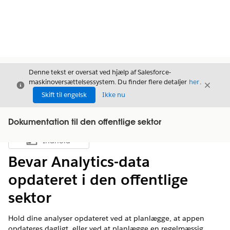
Denne tekst er oversat ved hjælp af Salesforce-
maskinoversættelsessystem. Du finder flere detaljer
her
.
Luk
Luk
Luk
Skift til engelsk
Ikke nu
Dokumentation til den offentlige sektor
Indhold
Vis indholdsfortegnelse
Bevar Analytics-data
opdateret i den offentlige
sektor
Hold dine analyser opdateret ved at planlægge, at appen
opdateres dagligt, eller ved at planlægge en regelmæssig