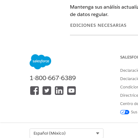
Mantenga sus análisis actual
de datos regular.
EDICIONES NECESARIAS
Ver ediciones de
productos comp
Para mantener actualizados lo
SALESFO
aplicación. Consulte
Programa
horario laboral normal de mod
Declaraci
1-800-667-6389
Para mantener actualizados lo
Declaraci
y recetas para ejecutarse a in
Condicio
conjuntos de datos
.
Directric
Centro de
Sus
¿RESOLVIÓ ESTE ARTÍCULO SU 
¡Háganos saber cómo podemos m
Select Org
Español (México)