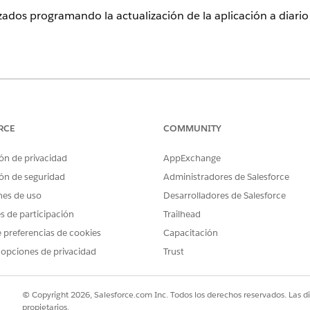
izados programando la actualización de la aplicación a diar
atibles.
s análisis de licencias, permisos e inspecciones, programe u
RCE
COMMUNITY
r actualización de datos de una plantilla de CRM Analytics
.
o que la actualización no interrumpa las actividades de ne
ón de privacidad
AppExchange
s análisis de productividad de los trabajadores de casos, p
ón de seguridad
Administradores de Salesforce
tervalos regulares. Consulte
Ejecutar sincronización de datos 
nes de uso
Desarrolladores de Salesforce
es de participación
Trailhead
 preferencias de cookies
Capacitación
 opciones de privacidad
Trust
PROBLEMA?
ejorar!
© Copyright 2026, Salesforce.com Inc. Todos los derechos reservados. Las d
propietarios.