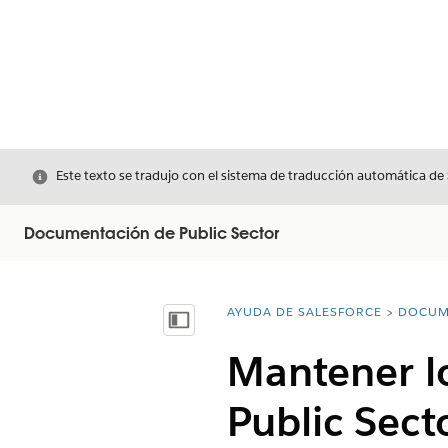
Cerrar
Este texto se tradujo con el sistema de traducción automática de
Documentación de Public Sector
AYUDA DE SALESFORCE
DOCUM
Usted está aquí:
Mostrar índice de materias
Mantener lo
Public Sect