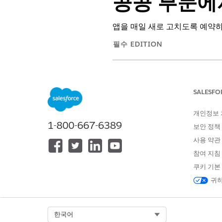
공공 부문에서
앱을 매일 새로 고치도록 예약
필수 EDITION
지원되는 제품 버전 보기
라이센스, 허가, 검사 분석을 
SALESFO
터 새로 고침 예약
을 참조하십시
개인정보
사례담당자 생산성 분석을 최신
1-800-667-6389
보안 정책
행 및 데이터 집합 만들기 및 
사용 약관
참여 지침
쿠키 기본
이 기사를 통해 문제를 해결했습니까
귀하
개선을 위한 의견을 보내주세요.
Select Org
한국어