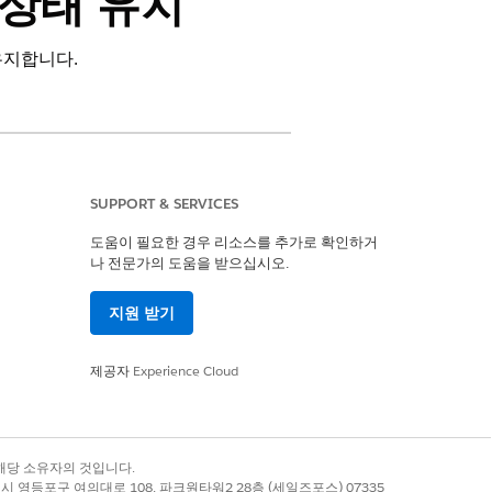
신 상태 유지
유지합니다.
.
CRM Analytics 템플릿에 대한 데이
SUPPORT & SERVICES
 시간 이외의 시간을 선택합니다.
도움이 필요한 경우 리소스를 추가로 확인하거
행되도록 예약합니다.
나 전문가의 도움을 받으십시오.
데이터 동기화 실
지원 받기
제공자
Experience Cloud
예
아니요
록 상표는 해당 소유자의 것입니다.
별시 영등포구 여의대로 108, 파크원타워2 28층 (세일즈포스) 07335