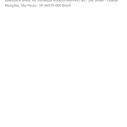
Salesforce Brasil, Av. Jornalista Roberto Marinho, 85 - 14º andar - Cidade
Monções, São Paulo - SP, 04575-000 Brasil