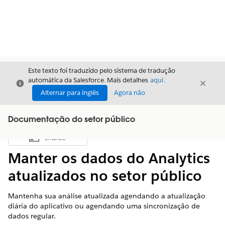
Este texto foi traduzido pelo sistema de tradução
automática da Salesforce. Mais detalhes
aqui
.
Fechar
Fecha
Fechar
Alternar para inglês
Agora não
Documentação do setor público
Índice
Mostrar índice
Manter os dados do Analytics
atualizados no setor público
Mantenha sua análise atualizada agendando a atualização
diária do aplicativo ou agendando uma sincronização de
dados regular.