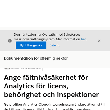
Den här texten har översatts med Salesforces
maskinöversättningssystem. Mer information
här
.
Stäng
Stäng
Stäng
Byt till engelska
Inte nu
Dokumentation för offentlig sektor
Innehållsförteckningar
Visa innehållsförteckning
Ange fältnivåsäkerhet för
Analytics för licens,
behörighet och inspektioner
Ge profilen Analytics Cloud-integreringsanvändare åtkomst till
de fält som licens-, tillstånds- och inspektionsanalyser