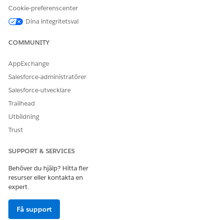
Cookie-preferenscenter
Företagslicens
Ansökan om företagslicens
Dina integritetsval
Verksamhetstyp
Kundcase
COMMUNITY
Individuell ansökan
Inspektionstyp
AppExchange
Offentligt klagomål
Salesforce-administratörer
Tillsynsmyndighet
Salesforce-utvecklare
Typ av regulatorisk auktorisering
Regelverkskod
Trailhead
Överträdelse av regleringskod
Utbildning
Avgift för regleringstransaktion
Trust
Åtgärd vid överträdelse
Kränkningstyp
SUPPORT & SERVICES
Besök
Användare
Behöver du hjälp? Hitta fler
resurser eller kontakta en
SE ÄVEN:
expert.
Fältnivåsäkerhet
Få support