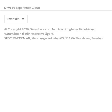
Drivs av
Experience Cloud
LÖSTE DENNA ARTIKEL DITT PROBLEM?
Berätta för oss vad vi kan förbättra!
Select Org
Svenska
Ja
Nej
© Copyright 2026, Salesforce.com Inc. Alla rättigheter förbehålles.
Varumärken tillhör respektive ägare.
SFDC SWEDEN AB, Klarabergsviadukten 63, 111 64 Stockholm, Sweden