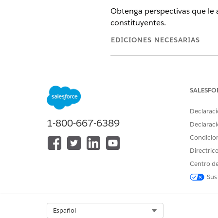
Obtenga perspectivas que le a
constituyentes.
EDICIONES NECESARIAS
Ver ediciones de
productos comp
SALESFO
Para ver la aplicación Analytics 
Declaraci
inspecciones en Analytics Studi
1-800-667-6389
Declaraci
Condicio
Directric
Centro de
Sus
Para acceder a la aplicación A
Desde el Iniciador de aplicac
Select Org
Español
En la página de inicio de Ana