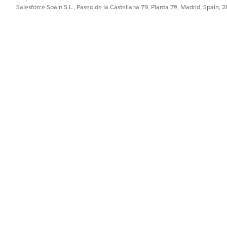
nes
, luego haga clic en su aplicación. Por ejemplo, seleccione
LPI
. 
Salesforce Spain S.L., Paseo de la Castellana 79, Planta 7ª, Madrid, Spain, 
ico el nombre de la aplicación o solicite que la implementen.
ara ver la lista de paneles.
o
plimiento realiza un seguimiento del rendimiento de su agen
cciones y las acciones de aplicación en infracciones. Los grá
mi equipo basándose en inspecciones?
pecciones e infracciones durante un periodo de tiempo seleccionad
 inspecciones y acciones de aplicación durante un periodo de tiem
 agencia en base a inspecciones, infracciones, quejas y acciones d