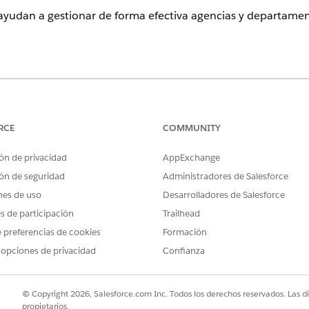
yudan a gestionar de forma efectiva agencias y departamento
atibles.
PERMISOS DE USUARIO NECESARIOS
RCE
COMMUNITY
para licencias, permisos e
Administrador de CRM Ana
ón de privacidad
AppExchange
o:
TCRM para el sector públi
ón de seguridad
Administradores de Salesforce
O
nes de uso
Desarrolladores de Salesforce
es de participación
Trailhead
Usuario de CRM Analytics
sector público
 preferencias de cookies
Formación
 opciones de privacidad
Confianza
nalytics para licencias, permisos e inspecciones y sus panele
ión, seleccione
Analytics Studio
.
© Copyright 2026, Salesforce.com Inc. Todos los derechos reservados. Las d
lytics, bajo Examinar, seleccione
Todos los elementos
.
propietarios.