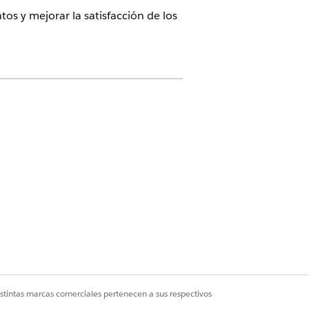
s y mejorar la satisfacción de los
lytics Plus Y Administrador de
co
 Plus Y Usuario de TCRM para el
s:
istintas marcas comerciales pertenecen a sus respectivos