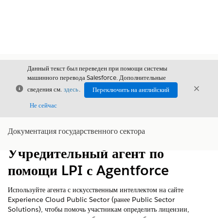
Данный текст был переведен при помощи системы
машинного перевода Salesforce. Дополнительные
Закрыть
Закры
сведения см.
здесь
.
Переключить на английский
Закрыт
Не сейчас
Документация государственного сектора
Содержание
Показать содержание
Учредительный агент по
помощи LPI с Agentforce
Используйте агента с искусственным интеллектом на сайте
Experience Cloud Public Sector (ранее Public Sector
Solutions), чтобы помочь участникам определить лицензии,