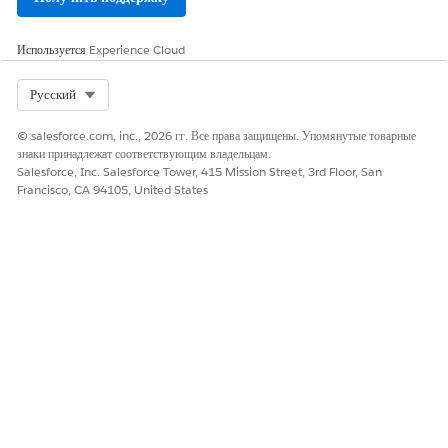
Прежде чем настраивать агента на помощь избирателям,
выполните данные предварительные требования.
Используется
Experience Cloud
Настройка учредительного агента для помощи LPI
Select Org
Русский
Настройте и разверните учредительного агента для помощи LPI
на сайте Experience Cloud. Настройте нужные лицензии,
© salesforce.com, inc., 2026 гг. Все права защищены. Упомянутые товарные
подготовьте руководства по политикам и разверните агента на
знаки принадлежат соответствующим владельцам.
портале лицензий и разрешений.
Salesforce, Inc. Salesforce Tower, 415 Mission Street, 3rd Floor, San
Francisco, CA 94105, United States
ЭТА СТАТЬЯ РЕШИЛА ВАШУ ПРОБЛЕМУ?
Оставьте свой отзыв, чтобы мы могли стать лучше!
Да
Нет