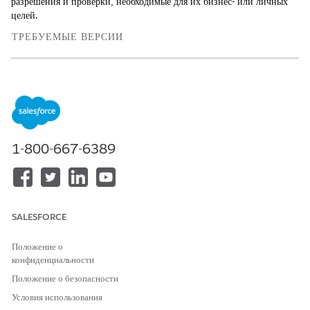
разрешения и проверки, необходимые для их бизнес- или личных
целей.
ТРЕБУЕМЫЕ ВЕРСИИ
Просмотр поддерживаемых версий продуктов
.
Учредительный агент для помощи LPI - это бот на основе
искусственного интеллекта, созданный для вашего портала
лицензий и разрешений. Он помогает участникам, отвечая на
вопросы о регламентах и проводя их через процессы
1-800-667-6389
предварительной заявки для определения нужных правильных
авторизаций.
Агент использует данные технологии для помощи пользователям:
Создание дополненного извлечения (RAG): Агент отвечает на
SALESFORCE
составляющие вопросы и ответы, извлекая сведения напрямую
из неструктурированных руководств по политикам вашего
Положение о
агентства. Вы предоставляете эти документы агенту
конфиденциальности
посредством библиотеки данных Agentforce. Этот процесс
Положение о безопасности
обеспечивает основу ответов агента в вашем определенном
Условия использования
утвержденном содержимом политики.