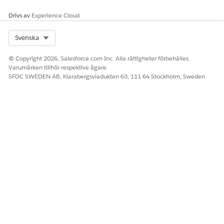
Konfigurera den ingående agenten för LPI-hjälp
Drivs av
Experience Cloud
Konfigurera och distribuera Ingående agent för LPI-hjälp
på din Experience Cloud-webbplats. Konfigurera de
licenser som behövs, förbered dina policyhandböcker och
Select Org
Svenska
distribuera agenten till din licens- och behörighetsportal.
© Copyright 2026, Salesforce.com Inc. Alla rättigheter förbehålles.
Varumärken tillhör respektive ägare.
SFDC SWEDEN AB, Klarabergsviadukten 63, 111 64 Stockholm, Sweden
LÖSTE DENNA ARTIKEL DITT PROBLEM?
Berätta för oss vad vi kan förbättra!
Ja
Nej