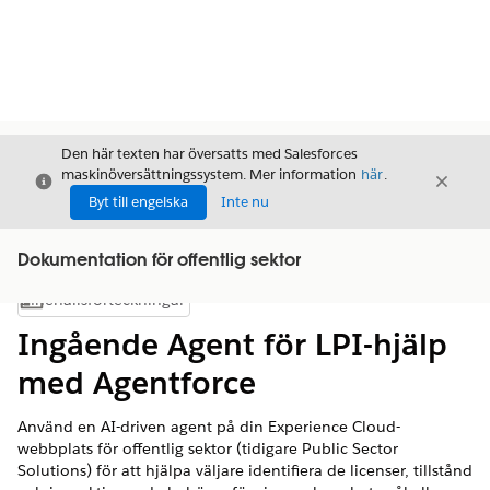
Den här texten har översatts med Salesforces
maskinöversättningssystem. Mer information
här
.
Stäng
Stäng
Stäng
Byt till engelska
Inte nu
Dokumentation för offentlig sektor
Innehållsförteckningar
Visa innehållsförteckning
Ingående Agent för LPI-hjälp
med Agentforce
Använd en AI-driven agent på din Experience Cloud-
webbplats för offentlig sektor (tidigare Public Sector
Solutions) för att hjälpa väljare identifiera de licenser, tillstånd