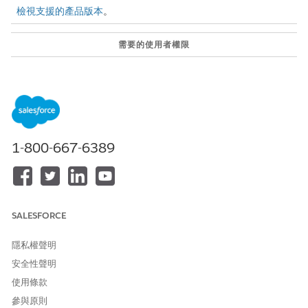
檢視支援的產品版本
。
需要的使用者權限
若要管理 Agentforce 的合規
「合規性管理工作人員存取
性:
權」權限集
和
「公部門存取權」權限集
1-800-667-6389
和
Agentforce for Public Sector
權限集
和
SALESFORCE
「Data Cloud 使用者」權限集
隱私權聲明
進入 App Launcher，尋找並選取「
造訪
」。
安全性聲明
依照造訪優先順序排序造訪,並選取優先順序最高的造訪。
使用條款
若要開啟工作人員面板,請按一下 Agentforce 圖示。
使用說話方式與工作人員互動。
參與原則