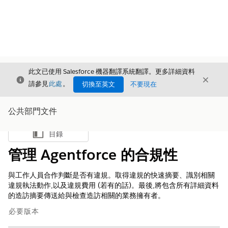
此文已使用 Salesforce 機器翻譯系統翻譯。更多詳細資料
結束
結束
結束
請參見
此處
。
切換至英文
不要現在
公共部門文件
目錄
顯示目錄
管理 Agentforce 的合規性
與工作人員合作判斷是否有違規。取得違規的快速摘要、識別相關
違規執法動作,以及違規費用 (若有的話)。最後,將包含所有詳細資料
的造訪摘要傳送給與檢查造訪相關的業務擁有者。
必要版本