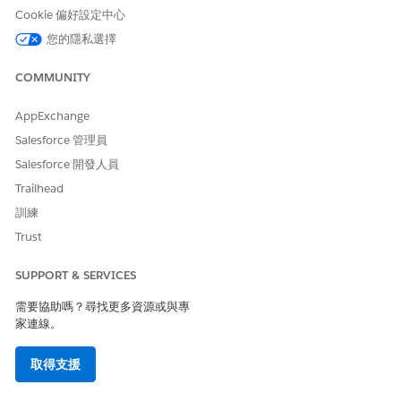
例如：
Cookie 偏好設定中心
雇用未授權個人有什麼法規影響、強制執行動作和懲罰?
您的隱私選擇
使用未消毒金屬儀器適用的強制執行動作和懲罰為何?
COMMUNITY
AppExchange
此文章是否解決您的問題？
Salesforce 管理員
請讓我們知道，以便我們改進！
Salesforce 開發人員
是
否
Trailhead
訓練
Trust
SUPPORT & SERVICES
需要協助嗎？尋找更多資源或與專
家連線。
取得支援