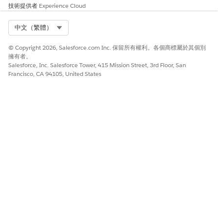
技術提供者
Experience Cloud
Select Org
中文（繁體）
© Copyright 2026, Salesforce.com Inc. 保留所有權利。各個商標屬於其個別
擁有者。
Salesforce, Inc. Salesforce Tower, 415 Mission Street, 3rd Floor, San
Francisco, CA 94105, United States