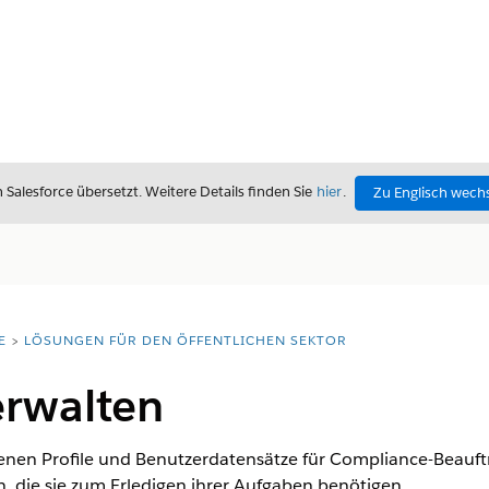
alesforce übersetzt. Weitere Details finden Sie
hier
.
Zu Englisch wech
E
LÖSUNGEN FÜR DEN ÖFFENTLICHEN SEKTOR
erwalten
enen Profile und Benutzerdatensätze für Compliance-Beauftra
, die sie zum Erledigen ihrer Aufgaben benötigen.