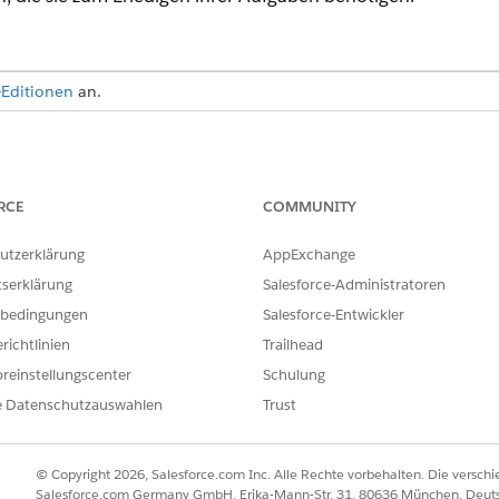
-Editionen
an.
len
 für Compliance-Beauftragte, damit sie Salesforce-Flows ausf
RCE
COMMUNITY
utzerklärung
AppExchange
ce-Beauftragte vorhanden ist, erstellen Sie eines. Entsprec
tserklärung
Salesforce-Administratoren
profilen für Lösungen für den öffentlichen Sektor
.
bedingungen
Salesforce-Entwickler
richtlinien
Trailhead
ERFORDERLICHE BENUTZERBERECHTIGUNGEN
reinstellungscenter
Schulung
ofilen:
Profile und Berechtigungssät
e Datenschutzauswahlen
Trust
© Copyright 2026, Salesforce.com Inc. Alle Rechte vorbehalten. Die versch
eld "Schnellsuche" den Text Profile ein und wählen Sie dann
Profil
Salesforce.com Germany GmbH, Erika-Mann-Str. 31, 80636 München, Deut