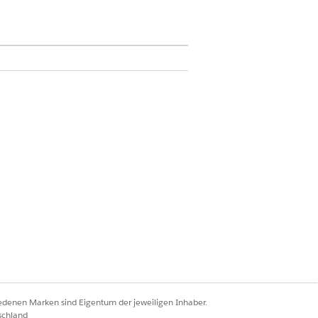
ühren können.
hende Informationen finden Sie
ze verwalten
iedenen Marken sind Eigentum der jeweiligen Inhaber.
e
aus.
schland