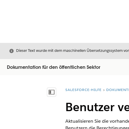
Schließen
Dieser Text wurde mit dem maschinellen Übersetzungssystem von S
Dokumentation für den öffentlichen Sektor
SALESFORCE-HILFE
DOKUMENT
Sie befinden sich hier:
Inhalt anzeigen
Benutzer v
Aktualisieren Sie die vorhand
Benutzern die Berechtigungen