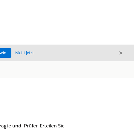
Schli
seln
Nicht jetzt
Schließ
gte und -Prüfer. Erteilen Sie