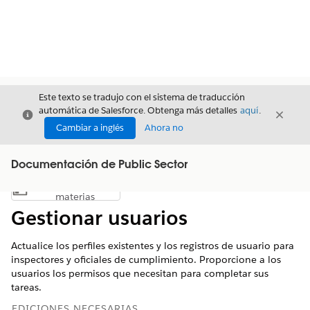
Este texto se tradujo con el sistema de traducción
automática de Salesforce. Obtenga más detalles
aquí
.
Cerrar
Cerrar
Cerrar
Cambiar a inglés
Ahora no
Documentación de Public Sector
Índice de
Mostrar índice de materias
materias
Gestionar usuarios
Actualice los perfiles existentes y los registros de usuario para
inspectores y oficiales de cumplimiento. Proporcione a los
usuarios los permisos que necesitan para completar sus
tareas.
EDICIONES NECESARIAS