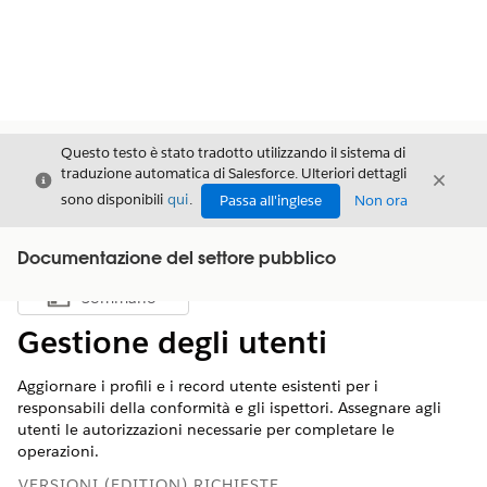
Questo testo è stato tradotto utilizzando il sistema di
traduzione automatica di Salesforce. Ulteriori dettagli
Chiudi
Chiud
Chiudi
sono disponibili
qui
.
Passa all'inglese
Non ora
Documentazione del settore pubblico
Sommario
Mostra sommario
Gestione degli utenti
Aggiornare i profili e i record utente esistenti per i
responsabili della conformità e gli ispettori. Assegnare agli
utenti le autorizzazioni necessarie per completare le
operazioni.
VERSIONI (EDITION) RICHIESTE