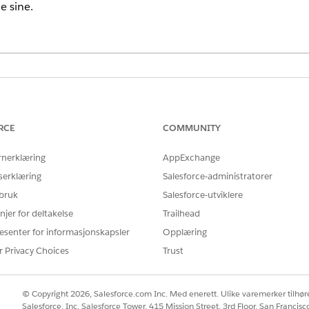
e sine.
RCE
COMMUNITY
sansvarlige slik at de kan kjøre Salesforce-flyter.
rnerklæring
AppExchange
serklæring
Salesforce-administratorer
 for samsvarsansvarlige, oppretter du en. Se
Konfigurere bruker
 bruk
Salesforce-utviklere
njer for deltakelse
Trailhead
NØDVENDIGE BRUKERTILLATELSER
esenter for informasjonskapsler
Opplæring
r Privacy Choices
Trust
er:
Behandle profiler og tillatels
© Copyright 2026, Salesforce.com Inc. Med enerett. Ulike varemerker tilhøre
Salesforce, Inc. Salesforce Tower, 415 Mission Street, 3rd Floor, San Francis
feltet i Oppsett, og velg deretter
Profiler
.