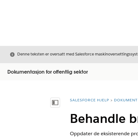
Avslutt
Denne teksten er oversatt med Salesforce maskinoversettingssyste
Dokumentasjon for offentlig sektor
SALESFORCE HJELP
DOKUMENT
Du er her:
Vis innholdsfortegnelse
Behandle b
Oppdater de eksisterende prof