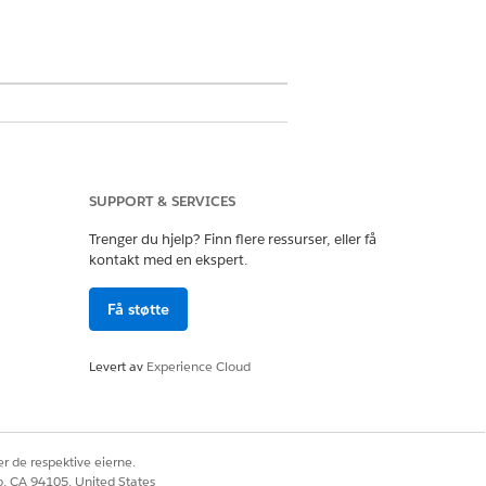
SUPPORT & SERVICES
Trenger du hjelp? Finn flere ressurser, eller få
kontakt med en ekspert.
profiler for løsninger for offentlig
Få støtte
Levert av
Experience Cloud
essett
r de respektive eierne.
co, CA 94105, United States