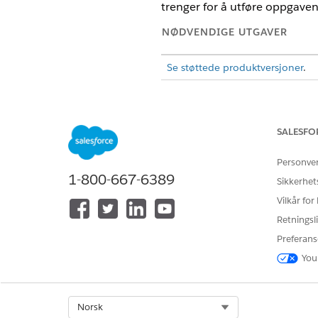
trenger for å utføre oppgaven
NØDVENDIGE UTGAVER
Se støttede produktversjoner
.
Konfigurere brukerprofiler
SALESFO
Oppdater profilene for samsvar
NØDVENDIGE UTGAVER
Personve
1-800-667-6389
Sikkerhet
Hvis det ikke finnes en profil
Vilkår for
sektor
.
Retningsli
Preferans
You
For å opprette og redigere profil
For å oppdatere en profil:
Select Org
Norsk
Skriv inn Profiler i Hurtigsøk-