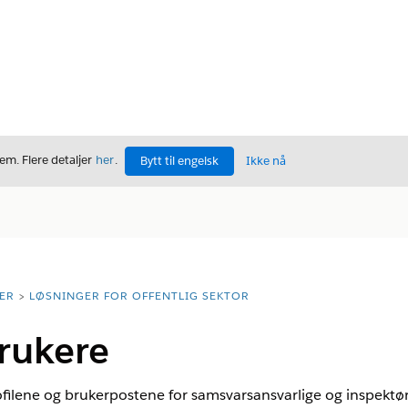
m. Flere detaljer
her
.
Bytt til engelsk
Ikke nå
ER
LØSNINGER FOR OFFENTLIG SEKTOR
rukere
ilene og brukerpostene for samsvarsansvarlige og inspektører