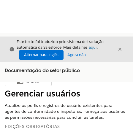
Este texto foi traduzido pelo sistema de tradução
automática da Salesforce. Mais detalhes
aqui
.
Fechar
Fecha
Fechar
Alternar para inglês
Agora não
Documentação do setor público
Índice
Mostrar índice
Gerenciar usuários
Atualize os perfis e registros de usuário existentes para
agentes de conformidade e inspetores. Forneça aos usuários
as permissões necessárias para concluir as tarefas.
EDIÇÕES OBRIGATÓRIAS