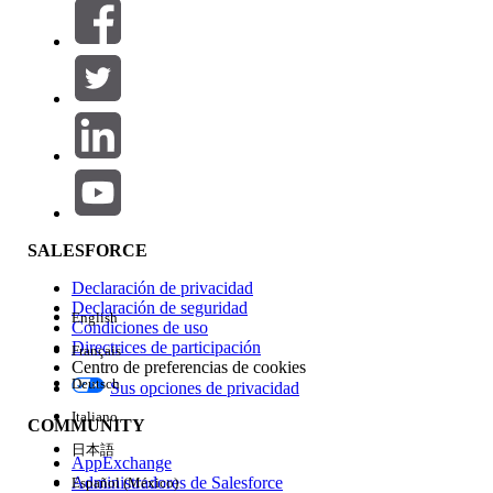
Filtrar por (0)
SELECCIONAR FILTROS
Agregar
Área de productos
Repercusión de función
SALESFORCE
Declaración de privacidad
Declaración de seguridad
English
Condiciones de uso
Directrices de participación
Français
Centro de preferencias de cookies
Deutsch
Sus opciones de privacidad
Edición
Italiano
COMMUNITY
日本語
AppExchange
Administradores de Salesforce
Español (México)