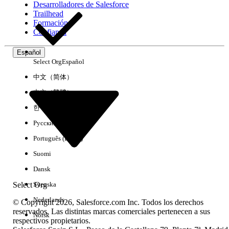
Desarrolladores de Salesforce
Trailhead
Experiencia
Formación
Confianza
Español
Select Org
Español
Borrar todo
Listo
中文（简体）
中文（繁體）
한국어
Русский
Português (Brasil)
Suomi
Dansk
Select Org
Svenska
Nederlands
© Copyright 2026, Salesforce.com Inc. Todos los derechos
reservados. Las distintas marcas comerciales pertenecen a sus
Norsk
respectivos propietarios.
No hay resultados