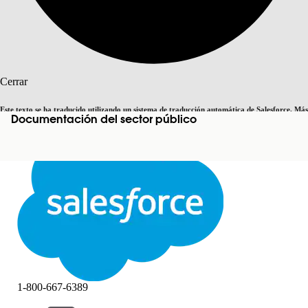
Buscar
Cerrar
Este texto se ha traducido utilizando un sistema de traducción automática de Salesforce. Más
Documentación del sector público
Cambiar a inglés
Ahora no
información
aquí
.
Cerrar
Cerrar
1-800-667-6389