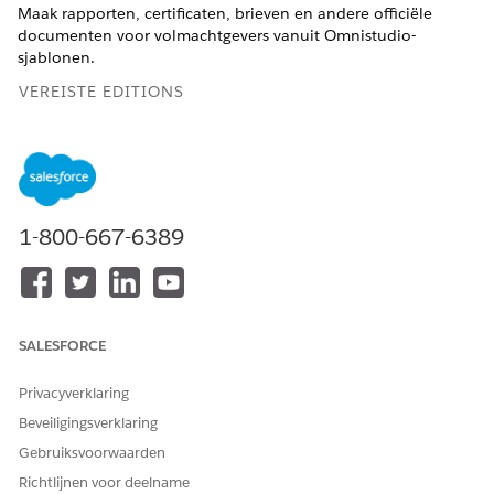
Maak rapporten, certificaten, brieven en andere officiële
documenten voor volmachtgevers vanuit Omnistudio-
sjablonen.
VEREISTE EDITIONS
Ondersteunde productedities weergeven
.
BENODIGDE GEBRUIKERSMACHTIGINGEN
1-800-667-6389
Omnistudio
Ontwerper van Doc Gen
Documentgeneratie
instellen:
Omnistudio
Docgen Designer Standard-
Documentgeneratie
gebruiker
SALESFORCE
gebruiken:
Privacyverklaring
Overheidsinstellingen genereren allerlei documenten voor
volmachtgevers: inspectierapporten, vergunningscertificaten,
Beveiligingsverklaring
verklaringen van naleving of overtredingen, en andere
Gebruiksvoorwaarden
officiële communicatie zoals herinneringen aan
Richtlijnen voor deelname
rechtbankdatums en wijzigingen in programmakwalificaties of