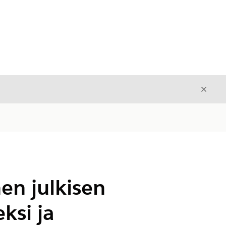
Sulje
Sulje
en julkisen
ksi ja