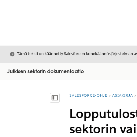
Sulje
Tämä teksti on käännetty Salesforcen konekäännösjärjestelmän avu
Julkisen sektorin dokumentaatio
SALESFORCE-OHJE
ASIAKIRJA
Olet tässä:
Näytä sisällysluettelo
Lopputulost
sektorin va