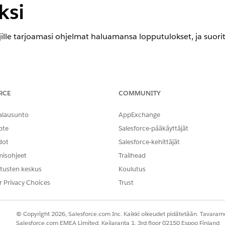
ksi
jille tarjoamasi ohjelmat haluamansa lopputulokset, ja suor
RCE
COMMUNITY
julkisen sektorin kanssa määrittääksesi strategian muutoksen
alausunto
AppExchange
 arvioi tarjoamiesi ohjelmien tehokkuutta interaktiivisen data
ote
Salesforce-pääkäyttäjät
ö saa majoitusta asuntotuen kautta, ja säädä ohjelman tai
dot
Salesforce-kehittäjät
lkisesti rahoitetuissa varhaislapsuuden oppimis- ja kehitysoh
misohjeet
Trailhead
aisuuden avulla voit seurata, saavuttavatko suorittamasi oh
tusten keskus
Koulutus
mitetaan suunnitelmien mukaisesti.
r Privacy Choices
Trust
© Copyright 2026, Salesforce.com Inc. Kaikki oikeudet pidätetään. Tavarame
Salesforce.com EMEA Limited, Keilaranta 1, 3rd floor 02150 Espoo Finland