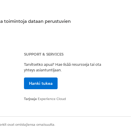
ita toimintoja dataan perustuvien
SUPPORT & SERVICES
Tarvitsetko apua? Hae lisää resursseja tai ota
 vaikutukselle, ja kerää sitten
yhteys asiantuntijaan.
n perusteella. Näet esimerkiksi,
 apurahojen summaa parantaaksesi
Hanki tukea
jelmissa olevien lasten oppimista.
jelmat haluamansa lopputulokset ja
Tarjoaja
Experience Cloud
rkit ovat omistajiensa omaisuutta.