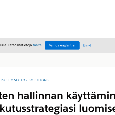
lla. Katso lisätietoja
täältä
.
Vaihda englantiin
Ei nyt
PUBLIC SECTOR SOLUTIONS
en hallinnan käyttämin
ikutusstrategiasi luomise