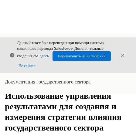
Данный текст был переведен при помощи системы
машинного перевода Salesforce. Дополнительные
Закрыть
Закры
сведения см.
здесь
.
Переключить на английский
Закрыт
Не сейчас
Документация государственного сектора
Содержание
Показать содержание
Использование управления
результатами для создания и
измерения стратегии влияния
государственного сектора