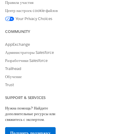
Правила участия
СМ. ТАКЖЕ:
Центр настроек cookie-файлов
Управление результатами
Your Privacy Choices
COMMUNITY
ЭТА СТАТЬЯ РЕШИЛА ВАШУ ПРОБЛЕМУ?
AppExchange
Оставьте свой отзыв, чтобы мы могли стать лучше!
Администраторы Salesforce
Да
Нет
Разработчики Salesforce
Trailhead
Обучение
Trust
SUPPORT & SERVICES
Нужна помощь? Найдите
дополнительные ресурсы или
свяжитесь с экспертом.
Получить поддержку