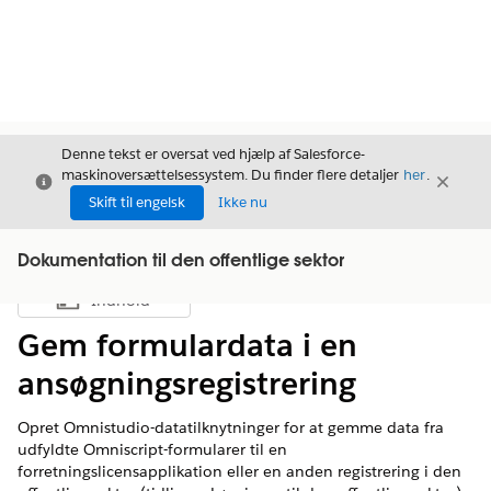
Denne tekst er oversat ved hjælp af Salesforce-
maskinoversættelsessystem. Du finder flere detaljer
her
.
Luk
Luk
Luk
Skift til engelsk
Ikke nu
Dokumentation til den offentlige sektor
Indhold
Vis indholdsfortegnelse
Gem formulardata i en
ansøgningsregistrering
Opret Omnistudio-datatilknytninger for at gemme data fra
udfyldte Omniscript-formularer til en
forretningslicensapplikation eller en anden registrering i den