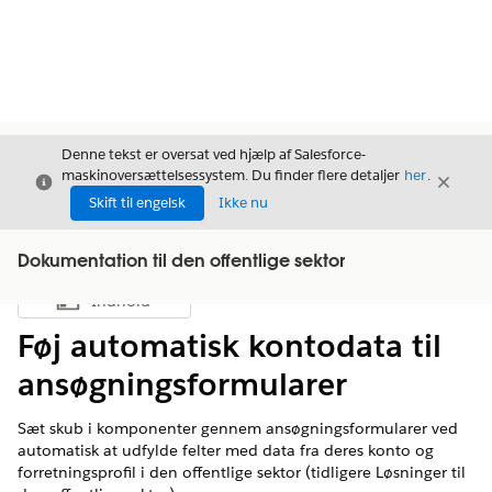
Denne tekst er oversat ved hjælp af Salesforce-
maskinoversættelsessystem. Du finder flere detaljer
her
.
Luk
Luk
Luk
Skift til engelsk
Ikke nu
Dokumentation til den offentlige sektor
Indhold
Vis indholdsfortegnelse
Føj automatisk kontodata til
ansøgningsformularer
Sæt skub i komponenter gennem ansøgningsformularer ved
automatisk at udfylde felter med data fra deres konto og
forretningsprofil i den offentlige sektor (tidligere Løsninger til