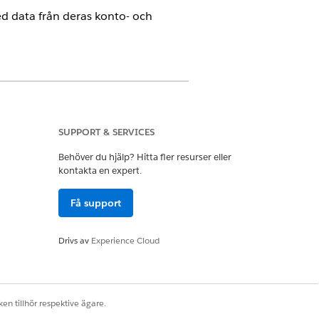
d data från deras konto- och
SUPPORT & SERVICES
Behöver du hjälp? Hitta fler resurser eller
kontakta en expert.
Få support
 deras ansökningar till deras konto-
fält med relevanta data, som
illstånd eller förmåner, länka
Drivs av
Experience Cloud
dress och kontaktuppgifter.
agångssökande när de skickar in sin
extraherar konto- och
en tillhör respektive ägare.
ript-formuläret.