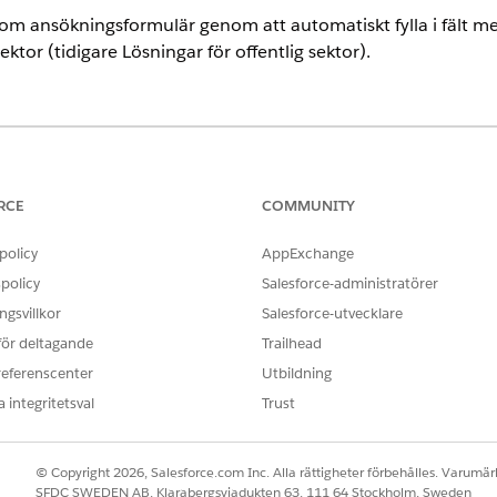
ansökningsformulär genom att automatiskt fylla i fält me
ektor (tidigare Lösningar för offentlig sektor).
s
.
ANVÄNDARBEHÖRIGHETER SOM KRÄVS FÖR ATT
RCE
COMMUNITY
OmniStudio-administratör
policy
AppExchange
s:
OmniStudio-administratör
policy
Salesforce-administratörer
gsvillkor
Salesforce-utvecklare
omponenter att fylla i ansökningar om företagslicenser, länka
 för deltagande
Trailhead
d sedan Datamappningar för att automatiskt fylla i program
e-ID-nummer. För individuella ansökningar, till exempel om t
referenscenter
Utbildning
osten för att fylla i ansökningsfält med data som väljarens a
 integritetsval
Trust
mappningar: ett som automatiskt skapar ett konto för först
en verksamhetsprofil. Skapa två andra datamappningar som 
© Copyright 2026, Salesforce.com Inc. Alla rättigheter förbehålles. Varumärk
SFDC SWEDEN AB, Klarabergsviadukten 63, 111 64 Stockholm, Sweden
erkommande sökande. Lägg sedan till Datamapparna i Omnisc