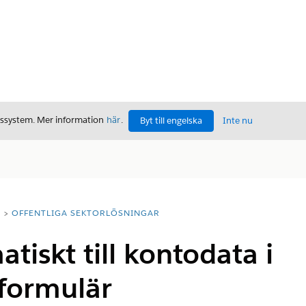
gssystem. Mer information
här
.
Byt till engelska
Inte nu
T
OFFENTLIGA SEKTORLÖSNINGAR
tiskt till kontodata i
formulär