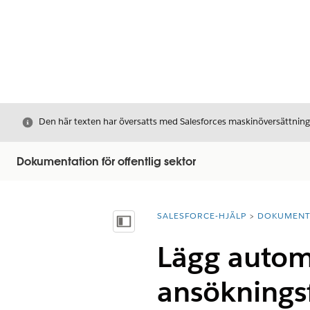
Stäng
Den här texten har översatts med Salesforces maskinöversättnin
Dokumentation för offentlig sektor
SALESFORCE-HJÄLP
DOKUMEN
Du är här:
Visa innehållsförteckning
Lägg automa
ansöknings