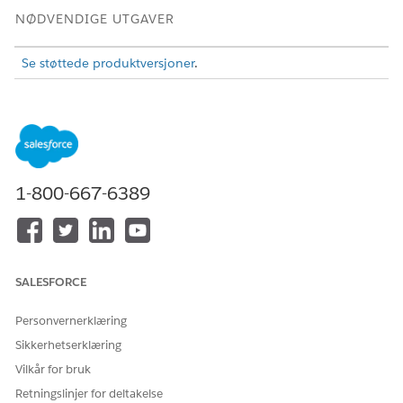
NØDVENDIGE UTGAVER
Se støttede produktversjoner
.
Konfigurere policydokumenter i Salesforce
For å sikre at AI-agenten gir nøyaktige og informerte svar
laster du opp policydokumentet til Agentforce Data Library.
Den bruker jording til å indeksere dokumentets innhold.
1-800-667-6389
NØDVENDIGE UTGAVER
NØDVENDIGE BRUKERTILLATELSER
For å konfigurere
Tillatelsessettet Data Cloud-
SALESFORCE
Agentforce:
administrator
Personvernerklæring
Skriv inn
i Hurtigsøk-feltet i Oppsett, og velg
Data Library
Sikkerhetserklæring
deretter
Agentforce
Data Library
.
Opprett et nytt bibliotek i Agentforce. Se
Opprette et
Vilkår for bruk
databibliotek
.
Retningslinjer for deltakelse