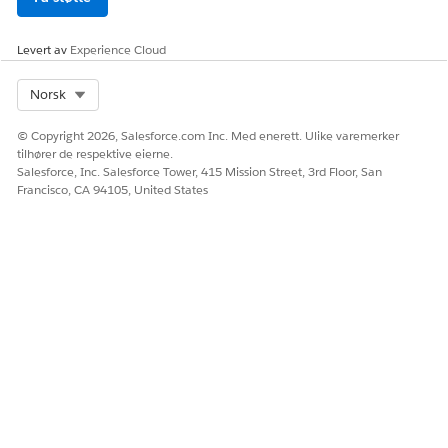
Skriv inn og velg
AI-modeller
(tidligere Einstein Studio)
fra Appstarter.
Klikk på
Retrievers
.
Levert av
Experience Cloud
Åpne retrieverposten med navnet
data_library_name
.
File_
Select Org
Norsk
Noter deg API-navnet på posten som skal brukes som
retriever-ID.
© Copyright 2026, Salesforce.com Inc. Med enerett. Ulike varemerker
tilhører de respektive eierne.
Salesforce, Inc. Salesforce Tower, 415 Mission Street, 3rd Floor, San
SE OGSÅ:
Francisco, CA 94105, United States
Agentforce
HJALP DENNE ARTIKKELEN MED Å LØSE PROBLEMET DITT?
La oss få vite det slik at vi kan forbedre!
Ja
Nei