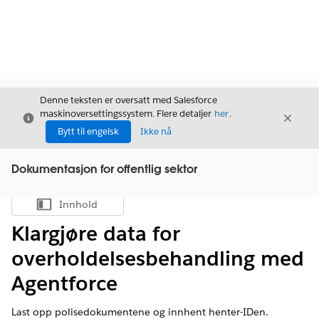
Denne teksten er oversatt med Salesforce
maskinoversettingssystem. Flere detaljer
her
.
Avslutt
Avslut
Avslutt
Bytt til engelsk
Ikke nå
Dokumentasjon for offentlig sektor
Innhold
Vis innholdsfortegnelse
Klargjøre data for
overholdelsesbehandling med
Agentforce
Last opp polisedokumentene og innhent henter-IDen.