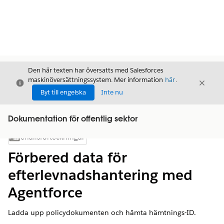
Den här texten har översatts med Salesforces
maskinöversättningssystem. Mer information
här
.
Stäng
Stäng
Stäng
Byt till engelska
Inte nu
Dokumentation för offentlig sektor
Innehållsförteckningar
Visa innehållsförteckning
Förbered data för
efterlevnadshantering med
Agentforce
Ladda upp policydokumenten och hämta hämtnings-ID.