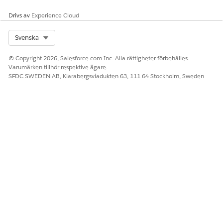
Hämta retriever-ID.
Drivs av
Experience Cloud
I Appstartaren, ange och välj
AI-modeller
(tidigare
Einstein Studio).
Klicka på
Hämtare
.
Select Org
Svenska
Öppna hämtningsposten med namnet
data_library_name
.
File_
© Copyright 2026, Salesforce.com Inc. Alla rättigheter förbehålles.
Varumärken tillhör respektive ägare.
Notera API-namnet på posten som ska användas som
SFDC SWEDEN AB, Klarabergsviadukten 63, 111 64 Stockholm, Sweden
hämtnings-ID.
SE ÄVEN:
Agentforce databibliotek
LÖSTE DENNA ARTIKEL DITT PROBLEM?
Berätta för oss vad vi kan förbättra!
Ja
Nej