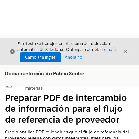
Este texto se tradujo con el sistema de traducción
automática de Salesforce. Obtenga más detalles
aquí
.
Cerrar
Cerrar
Cerrar
Cambiar a inglés
Ahora no
Documentación de Public Sector
Índice de
Mostrar índice de materias
materias
Preparar PDF de intercambio
de información para el flujo
de referencia de proveedor
Cree plantillas PDF rellenables que el flujo de referencia del
proveedor rellena con datos integrantes útiles para los