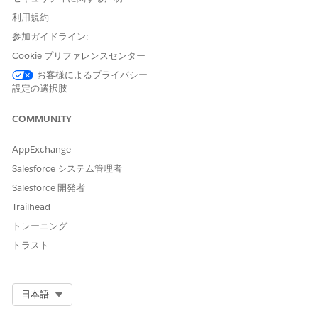
が紹介に添付されます。
利用規約
ShareChildWelfareInformation.pdf
参加ガイドライン:
取引先、調査の質問、調査の質問への回答、給付の割り当て、
Cookie プリファレンスセンター
ケース、取引先責任者、目標の割り当て、関係者リレーション
グループオブジェクトから、紹介された対象者に関する情報を
お客様によるプライバシー
設定の選択肢
追加します。
ShareJobCounselingInformation.pdf
COMMUNITY
取引先、給付割り当て、取引先責任者、目標割り当て、個人雇
用オブジェクトから、紹介された対象者に関する情報を追加し
AppExchange
ます。
Salesforce システム管理者
ShareWorkshopInformation.pdf
Salesforce 開発者
取引先責任者オブジェクトから紹介された対象者に関する情報
Trailhead
を追加します。
トレーニング
用意されている PDF テンプレートをカスタマイズするか、独自の
トラスト
テンプレートを作成して公共セクターにアップロードします。次
に、提供者紹介フローを更新して、PDF テンプレートに対象者レ
コードからの情報を入力します。
Select Org
日本語