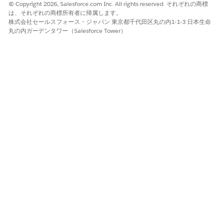
© Copyright 2026, Salesforce.com Inc. All rights reserved. それぞれの商標
は、それぞれの商標所有者に帰属します。
株式会社セールスフォース・ジャパン 東京都千代田区丸の内1-1-3 日本生命
丸の内ガーデンタワー（Salesforce Tower）
PDF テンプレートを作成およびカスタマイズするには、別
メモ
売の Adobe Acrobat Pro が必要です。PDF テンプレートが
「OmniStudio データマッパーを使用した OmniScript からの
PDF
の補足
」の要件を満たしていることを確認します。
PDF テンプレートは、Salesforce Classic のドキュメントとして
使用できます。
提供者紹介情報共有 PDF テンプレートのカスタマイズ
用意されているテンプレートのいずれかをダウンロードし、
Adobe Acrobat Pro を使用してカスタマイズします。
Lightning Experienceヘッダーで、プロファイル写真をクリッ
クし、[
Switch to Salesforce Classic
]を選択します。
[ドキュメント] タブで、[フォルダー] メニューから
[
PSSOutboundReferralTemplates]
を選択します。
カスタマイズするテンプレートを選択し、[
ファイルを表示
] を
クリックしてダウンロードします。