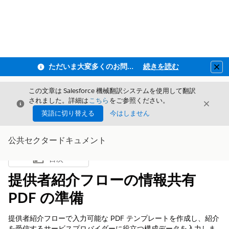
ただいま大変多くのお問い合わせをいただいており、ご連絡までにお時間を頂戴しております
続きを読む
Clo
この文章は Salesforce 機械翻訳システムを使用して翻訳
されました。詳細は
こちら
をご参照ください。
閉じる
閉じ
閉じる
英語に切り替える
今はしません
公共セクタードキュメント
目次
目次を表示
提供者紹介フローの情報共有
PDF の準備
提供者紹介フローで入力可能な PDF テンプレートを作成し、紹介
を受信するサービスプロバイダーに役立つ構成データを入力しま