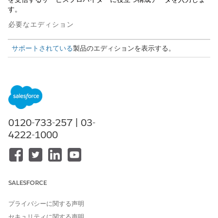
す。
必要なエディション
サポートされている
製品のエディションを表示する。
必要なユーザー権限
提供者紹介フローの
OmniStudio 管理者および提
OmniStudio コンポーネント
供者管理アクセス権
にアクセスして変更する
0120-733-257 | 03-
ケースワーカーは、紹介された対象者に関する情報を含む PDF を
4222-1000
サービスプロバイダーに提供し、プロバイダーがより効果的にサ
ービスを提供できるようにします。
提供者紹介ガイド付きフローには、関連オブジェクトの構成デー
タをサービスプロバイダーと共有するための 3 つの PDF フォーム
テンプレートが含まれています。ケースワーカーが提供者紹介ガ
SALESFORCE
イド付きフローを使用して紹介を作成するときにテンプレートを
選択すると、紹介された対象者のレコードからデータが入力され
プライバシーに関する声明
た PDF が作成されます。このフローでは、提供者の参照用に PDF
セキュリティに関する声明