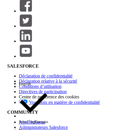
Filtrer par (0)
SÉLECTIONNER DES FILTRES
Ajouter
Gamme de produits
Impact des fonctionnalités
SALESFORCE
Déclaration de confidentialité
Déclaration relative à la sécurité
English
Conditions d’utilisation
Directives de participation
Centre de préférence des cookies
Vos choix en matière de confidentialité
Edition
COMMUNITY
AppExchange
Select Org
Français
Administrateurs Salesforce