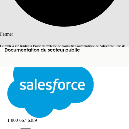
Rechercher
Fermer
Ce texte a été traduit à l’aide du système de traduction automatique de Salesforce. Plus de
Documentation du secteur public
Basculer vers la page en anglais
détails, consultez <
cette page
.
Pas maintenant
Fermer
Fermer
1-800-667-6389