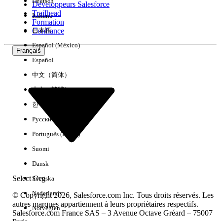
Deutsch
Développeurs Salesforce
Trailhead
Italiano
Expérience
Formation
Confiance
日本語
Español (México)
Français
Español
Effacer tout
Terminé
中文（简体）
中文（繁體）
한국어
Русский
Português (Brasil)
Suomi
Dansk
Select Org
Svenska
Nederlands
© Copyright 2026, Salesforce.com Inc. Tous droits réservés. Les
autres marques appartiennent à leurs propriétaires respectifs.
Norvégien
Salesforce.com France SAS – 3 Avenue Octave Gréard – 75007
Aucun résultat