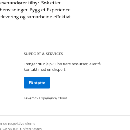
everandører tilbyr. Søk etter
 henvisninger. Bygg et Experience
elevering og samarbeide effektivt
SUPPORT & SERVICES
Trenger du hjelp? Finn flere ressurser, eller få
ger for offentlig sektor i Salesforce-
kontakt med en ekspert.
Få støtte
jeringsorganer kan samarbeide med
Levert av
Experience Cloud
reftet deres profesjonelle
ndarder. Sakarbeidere kan deretter
vspartner for eksempel dør, kan
r de respektive eierne.
co, CA 94105, United States