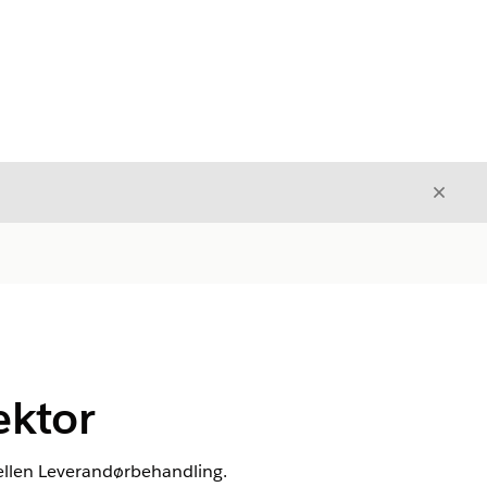
Avslut
Avslutt
ektor
odellen Leverandørbehandling.