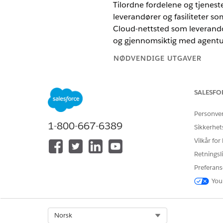
Tilordne fordelene og tjeneste
leverandører og fasiliteter so
Cloud-nettsted som leverandør
og gjennomsiktig med agentu
NØDVENDIGE UTGAVER
Se støttede produktversjoner
.
SALESFO
Public Sector Sol
MERK
Personve
1-800-667-6389
programmer og -dokum
Sikkerhet
Vilkår for
Leverandører er organisasjone
Retningsli
leverandørene for å betjene 
Preferans
Avdelingen for tjenester lagre
You
legitimasjon, inspisert fasili
henvise bestanddeler til lever
Select Org
Norsk
saksarbeideren henvise dem til