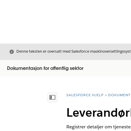
Avslutt
Denne teksten er oversatt med Salesforce maskinoversettingssyste
Dokumentasjon for offentlig sektor
SALESFORCE HJELP
DOKUMENT
Du er her:
Vis innholdsfortegnelse
Leverandørb
Registrer detaljer om tjeneste