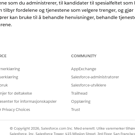
ne som du administrerer, til kandidater til spesialfeltet som l
m tilbyr fordelene og tjenestene som velgere trenger, og gjør
er kan bruke til å behandle henvisninger, behandle tjenest
rene.
RCE
COMMUNITY
utions er nå Agentforce Public Sector. Du kan se referanser til Løsnin
rnerklæring
AppExchange
entasjon.
serklæring
Salesforce-administratorer
 bruk
Salesforce-utviklere
r som tilbyr spesialiserte tjenester til enkeltpersoner. Reg
njer for deltakelse
Trailhead
sine valgmenn.
esenter for informasjonskapsler
Opplæring
r for eksempel detaljer om leverandører etter at den har bek
r Privacy Choices
Trust
teter og sertifisert at leverandørene oppfyller nødvendige sta
andører i nettverket for å motta tjenester. Når en valglers li
© Copyright 2026, Salesforce.com Inc. Med enerett. Ulike varemerker tilhøre
 en kvalifisert sorgrådgiver.
Salesforce, Inc. Salesforce Tower, 415 Mission Street, 3rd Floor, San Francis