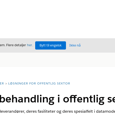
m. Flere detaljer
her
.
Bytt til engelsk
Ikke nå
ER
LØSNINGER FOR OFFENTLIG SEKTOR
ehandling i offentlig s
leverandører, deres fasiliteter og deres spesialfelt i datam